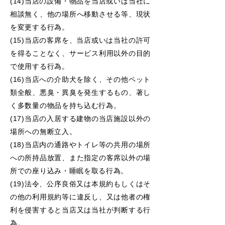
(14)当店の設備・物品を当店或いは当社に
相談無く、他の場所へ移動させる等、現状
を変更する行為。
(15)当店の客席を、当店或いは当社の許可
を得ることなく、サービス利用以外の目的
で使用する行為。
(16)当店への介助犬を除く、その他ペット
類全般、悪臭・異臭を発生するもの、著し
く多数量の物品を持ち込む行為。
(17)当店の入居する建物の当店施設以外の
場所への無断立入。
(18)当店内の通路やトイレ等の共用の場所
への所持品放置、また指定の客席以外の場
所での座り込み・睡眠を取る行為。
(19)法令、公序良俗又は本規約もしくはそ
の他の利用規約等に違反し、又は他者の権
利を侵害すると当店又は当社が判断
する行
為。