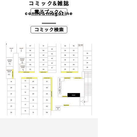
コミック&雑誌
電子ブックへ
comic＆magazine
コミック検索