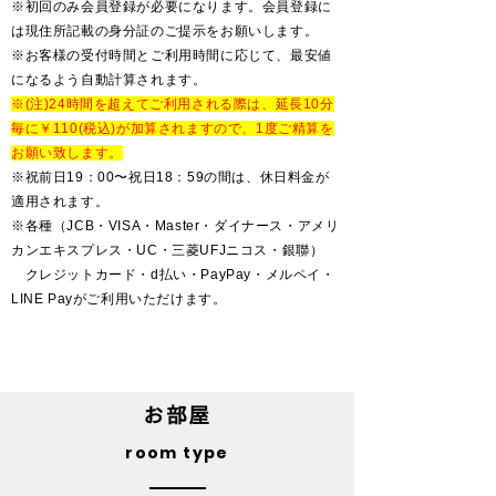
​※初回のみ会員登録が必要になります。会員登録に
は現住所記載の身分証のご提示をお願いします。
​※お客様の受付時間とご利用時間に応じて、最安値
になるよう自動計算されます。
​※(注)24時間を超えてご利用される際は、延長10分
毎に￥110(税込)が加算されますので、1度ご精算を
お願い致します。
※祝前日19：00〜祝日18：59の間は、休日料金が
適用されます。
​※各種（JCB・VISA・Master・ダイナース・アメリ
カンエキスプレス・UC・三菱UFJニコス・銀聯）
クレジットカード・d払い・PayPay・メルペイ・
LINE Payがご利用いただけます。
お部屋
room type