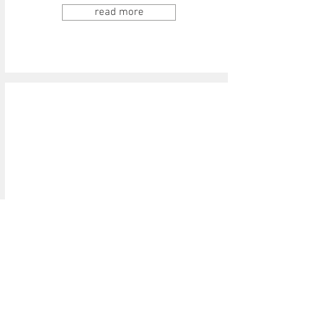
read more
チェアルーム
chair room
Microsoft Office対応の
仕事に適したチェアタイプのルームです。