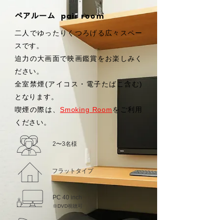
pair room
ペアルーム
二人でゆったりくつろげる広々スペー
スです。
迫力の大画面で映画鑑賞をお楽しみく
ださい。
全室禁煙(アイコス・電子たばこ含む)
となります。
喫煙の際は、
Smoking Room
をご利用
ください。
2〜3名様
フラットタイプ
PC 40 inch
※DVD視聴可